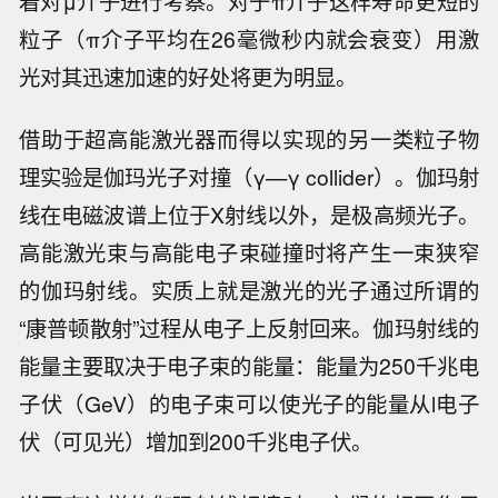
着对μ介子进行考察。对于π介子这样寿命更短的
粒子（π介子平均在26毫微秒内就会衰变）用激
光对其迅速加速的好处将更为明显。
借助于超高能激光器而得以实现的另一类粒子物
理实验是伽玛光子对撞（γ—γ collider）。伽玛射
线在电磁波谱上位于X射线以外，是极高频光子。
高能激光束与高能电子束碰撞时将产生一束狭窄
的伽玛射线。实质上就是激光的光子通过所谓的
“康普顿散射”过程从电子上反射回来。伽玛射线的
能量主要取决于电子束的能量：能量为250千兆电
子伏（GeV）的电子束可以使光子的能量从l电子
伏（可见光）增加到200千兆电子伏。