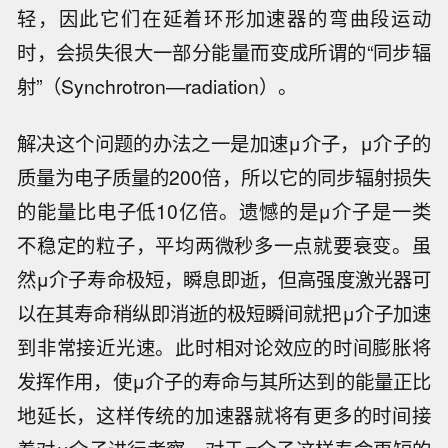
轻，因此它们在延着环形加速器的弯曲段运动
时，会损失很大一部分能量而变成所谓的“同步辐
射”（Synchrotron—radiation）。
解决这个问题的办法之一是加速μ介子，μ介子的
质量为电子质量的200倍，所以它的同步辐射损失
的能量比电子低10亿倍。遗憾的是μ介子是一类
不稳定的粒子，平均两微秒多一点就要衰变。虽
然μ介子寿命极短，瞬息即逝，但高强度激光器可
以在其寿命稍纵即消逝的极短瞬间就把μ介子加速
到非常接近光速。此时相对论效应的时间膨胀将
发挥作用，使μ介子的寿命与其所达到的能量正比
地延长，这样传统的加速器就将有更多的时间接