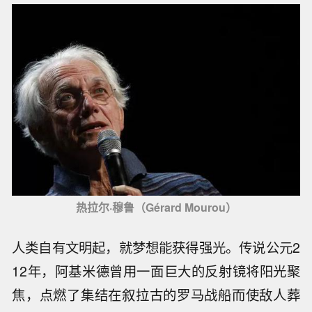
热拉尔·穆鲁（Gérard Mourou）
人类自有文明起，就梦想能获得强光。传说公元2
12年，阿基米德曾用一面巨大的反射镜将阳光聚
焦，点燃了集结在叙拉古的罗马战船而使敌人葬