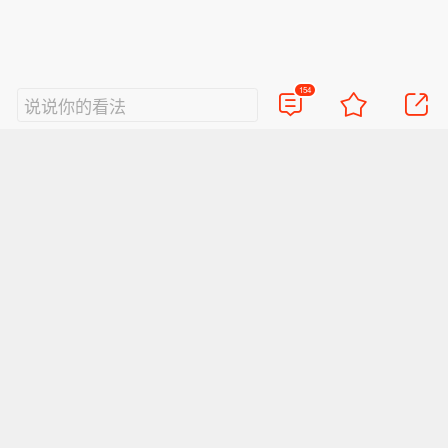
154
说说你的看法
热门评论
30
老礼同志
中国的战略储备和医疗保障能力实在需要提高啊
2020-01-29
河南郑州
回复TA
30
cs超级蝗虫
这里还是要继续强调：不让自己感染，就是我们普