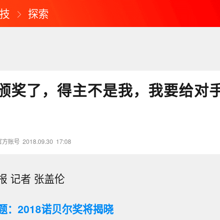
技
探索
颁奖了，得主不是我，我要给对
官方账号
2018.09.30
17:08
 记者 张盖伦
题：2018诺贝尔奖将揭晓