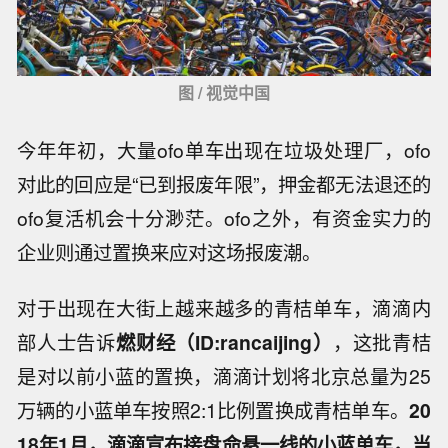
图 / 视觉中国
今年年初，大量ofo单车出现在垃圾处理厂，ofo
对此的回应是“已到报废年限”，押金都无法退还的
ofo复活机会十分渺茫。ofo之外，有资金实力的
企业则通过置换来应对这场报废潮。
对于出现在大街上越来越多的青桔单车，滴滴内
部人士告诉
燃财经（ID:rancaijing）
，这批青桔
是对以前小蓝的置换，滴滴计划将北京总量为25
万辆的小蓝单车按照2:1比例置换成青桔单车。
20
18年1月，滴滴宣布接盘命悬一线的小蓝单车，当