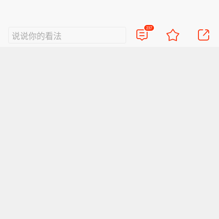
237
说说你的看法
视频
直播
美图
博客
看点
政务
搞笑
八卦
情感
旅游
佛学
众测