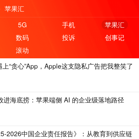
苹果汇
5G
手机
苹果汇
数码
投诉
创事记
滚动
上“贪心”App，Apple这支隐私广告把我整笑了
ni放进海底捞：苹果端侧 AI 的企业级落地路径
25-2026中国企业责任报告》：从教育到供应链