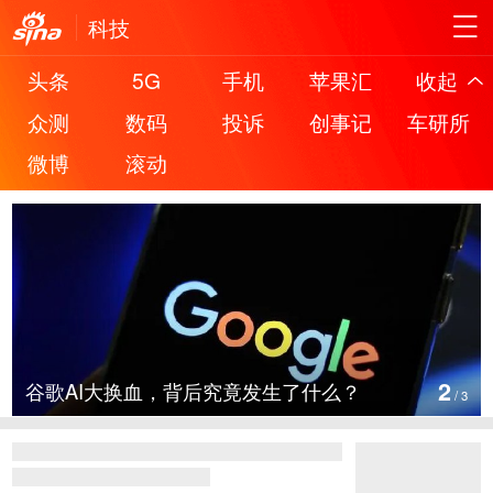
科技
头条
5G
手机
苹果汇
收起
众测
数码
投诉
创事记
车研所
微博
滚动
2
谷歌AI大换血，背后究竟发生了什么？
/
3