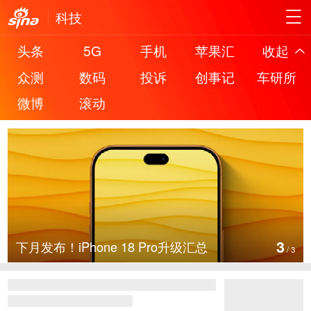
科技
头条
5G
手机
苹果汇
收起
众测
数码
投诉
创事记
车研所
微博
滚动
3
下月发布！iPhone 18 Pro升级汇总
/
3