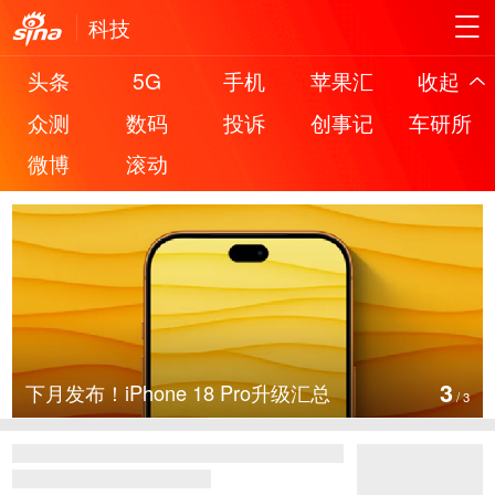
科技
头条
5G
手机
苹果汇
收起
众测
数码
投诉
创事记
车研所
微博
滚动
3
下月发布！iPhone 18 Pro升级汇总
/
3